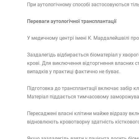
При аутологічному способі застосовуються тільк
Переваги аутологічної трансплантації
У медичному центрі імені К. Мардалейшвілі пр
Заздалегідь відбирається біоматеріал у хворог
крові. Для виключення відторгнення власних ст
випадків у практиці фактично не буває.
Підготовка до трансплантації включає забір клі
Матеріал піддається тимчасовому заморожуванн
Пересаджені власні клітини майже відразу вк
відновлюють кровотворну здатність кісткового
Якщо заздалегідь взяти у пацієнта досить біом