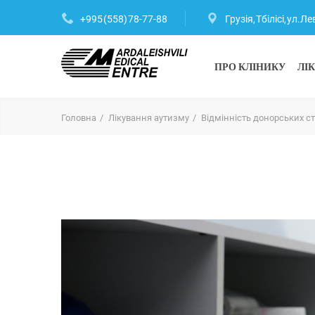
+995 (558) 78-77-88
Грузія, Тбілісі, ул.
ПРО КЛІНИКУ
ЛІ
Головна
Лікування аутизму
Відмінність донорських ст