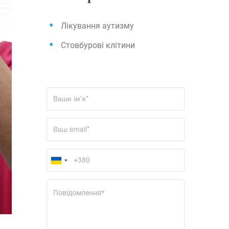
h
Лікування аутизму
Стовбурові клітини