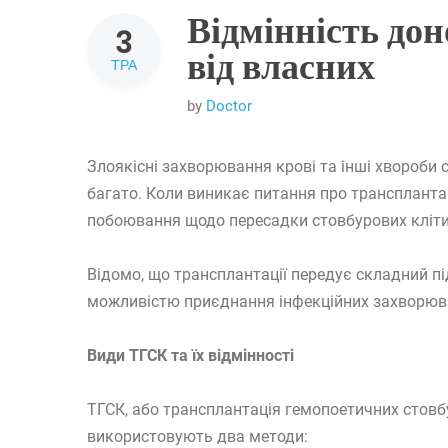
Відмінність до
3
від власних
ТРА
by
Doctor
Злоякісні захворювання крові та інші хвороби
багато. Коли виникає питання про трансплантац
побоювання щодо пересадки стовбурових кліти
Відомо, що трансплантації передує складний під
можливістю приєднання інфекційних захворюва
Види ТГСК та їх відмінності
ТГСК, або трансплантація гемопоетичних стовбу
використовують два методи: