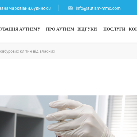
Левана Чарквіани, будинок 8
info@autism-mmc.com
КУВАННЯ АУТИЗМУ
ПРО АУТИЗМ
ВІДГУКИ
ПОСЛУГИ
КО
овбурових клітин від власних