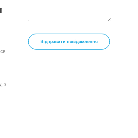
н
ься
, з