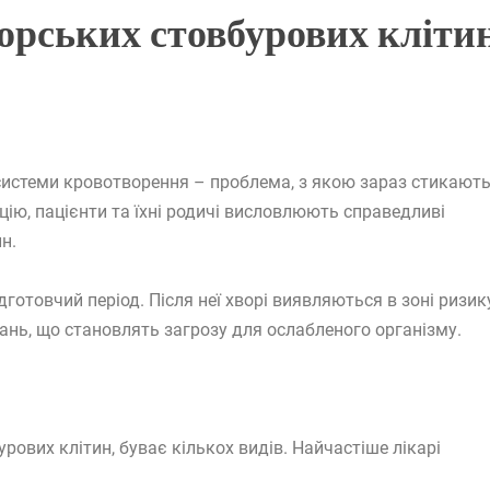
норських стовбурових кліти
 системи кровотворення – проблема, з якою зараз стикают
ію, пацієнти та їхні родичі висловлюють справедливі
н.
готовчий період. Після неї хворі виявляються в зоні ризику
нь, що становлять загрозу для ослабленого організму.
рових клітин, буває кількох видів. Найчастіше лікарі