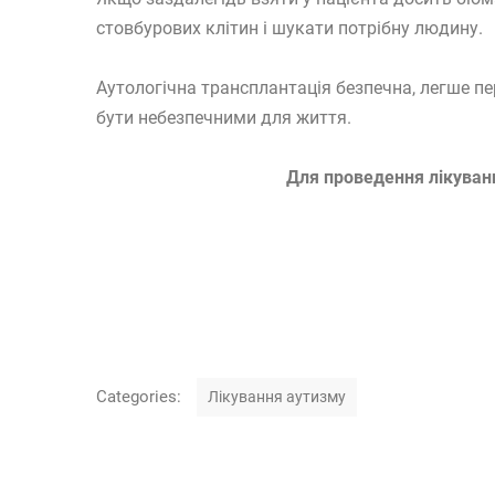
стовбурових клітин і шукати потрібну людину.
Аутологічна трансплантація безпечна, легше пе
бути небезпечними для життя.
Для проведення лікуван
C
Categories:
Лікування аутизму
a
t
Н
e