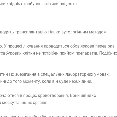
и «рідні» стовбурові клітини пацієнта.
оводять трансплантацію тільки аутологічним методом.
о. У процесі лікування проводиться обов’язкова перевірка
овбурових клітин не потрібен прийом препаратів. Подібних
тин і їх зберігання в спеціальних лабораторних умовах.
і до того моменту, коли він буде необхідний.
лючаються в процес кровотворення. Вони швидко
 мозку та інших органів.
атеріалу, не потрібно буде піднімати питання про донорств