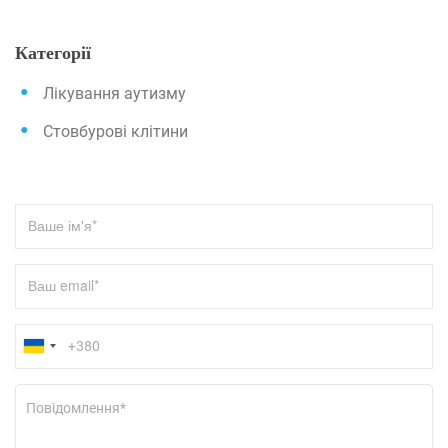
a
и
r
с
Категорії
c
h
і
Лікування аутизму
в
Стовбурові клітини