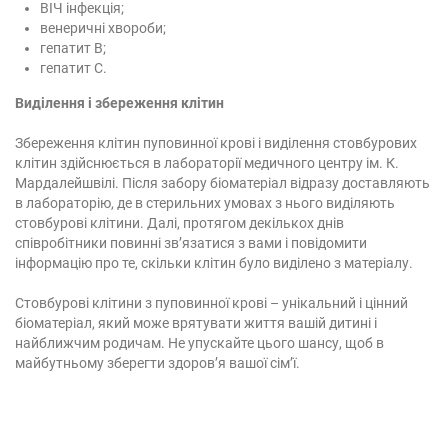
ВІЧ інфекція;
венеричні хвороби;
гепатит В;
гепатит С.
Виділення і збереження клітин
Збереження клітин пуповинної крові і виділення стовбурових
клітин здійснюється в лабораторії медичного центру ім. К.
Мардалейшвілі. Після забору біоматеріал відразу доставляють
в лабораторію, де в стерильних умовах з нього виділяють
стовбурові клітини. Далі, протягом декількох днів
співробітники повинні зв’язатися з вами і повідомити
інформацію про те, скільки клітин було виділено з матеріалу.
Стовбурові клітини з пуповинної крові – унікальний і цінний
біоматеріал, який може врятувати життя вашій дитині і
найближчим родичам. Не упускайте цього шансу, щоб в
майбутньому зберегти здоров’я вашої сім’ї.