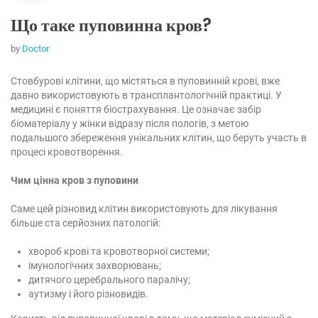
Що таке пуповинна кров?
by
Doctor
Стовбурові клітини, що містяться в пуповинній крові, вже
давно використовують в трансплантологічній практиці. У
медицині є поняття біострахування. Це означає забір
біоматеріалу у жінки відразу після пологів, з метою
подальшого збереження унікальних клітин, що беруть участь в
процесі кровотворення.
Чим цінна кров з пуповини
Саме цей різновид клітин використовують для лікування
більше ста серйозних патологій:
хвороб крові та кровотворної системи;
імунологічних захворювань;
дитячого церебрального паралічу;
аутизму і його різновидів.