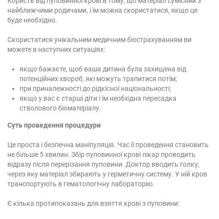
Користь від пуповинної крові в тому, що матеріал сумісний з
найближчими родичами, і їм можна скористатися, якщо це
буде необхідно.
Скористатися унікальним медичним біострахуванням ви
можете в наступних ситуаціях:
якщо бажаєте, щоб ваша дитина була захищена від
потенційних хвороб, які можуть трапитися потім;
при приналежності до рідкісної національності;
якщо у вас є старші діти і їм необхідна пересадка
стволового біоматеріалу.
Суть проведення процедури
Це проста і безпечна маніпуляція. Час її проведення становить
не більше 5 хвилин. Збір пуповинної крові лікар проводить
відразу після перерізання пуповини. Доктор вводить голку,
через яку матеріал збирають у герметичну систему. У ній кров
транспортують в гематологічну лабораторію.
Є кілька протипоказань для взяття крові з пуповини: