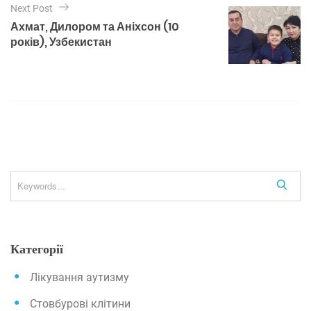
Next Post
а
Ахмат, Дилором та Аніхсон (10
ц
років), Узбекистан
і
я
з
а
п
и
с
S
і
e
a
в
r
Категорії
c
h
Лікування аутизму
Стовбурові клітини