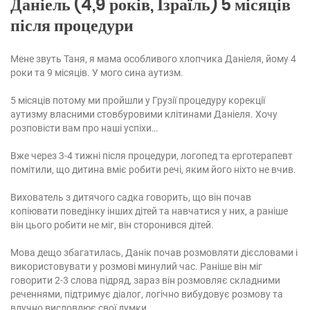
Даніель (4,9 років, Ізраїль) 5 місяців
після процедури
Мене звуть Таня, я мама особливого хлопчика Даніеля, йому 4
роки та 9 місяців. У мого сина аутизм.
5 місяців потому ми пройшли у Грузії процедуру корекції
аутизму власними стовбуровими клітинами Даніеля. Хочу
розповісти вам про наші успіхи…
Вже через 3-4 тижні після процедури, логопед та ерготерапевт
помітили, що дитина вміє робити речі, яким його ніхто не вчив.
Вихователь з дитячого садка говорить, що він почав
копіювати поведінку інших дітей та навчатися у них, а раніше
він цього робити не міг, він сторонився дітей.
Мова дещо збагатилась, Данік почав розмовляти дієсловами і
використовувати у розмові минулий час. Раніше він міг
говорити 2-3 слова підряд, зараз він розмовляє складними
реченнями, підтримує діалог, логічно вибудовує розмову та
влучно висловлює свої думки.