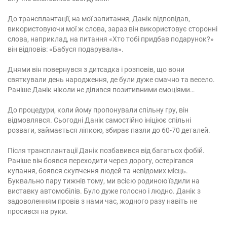
До трансплантації, на мої запитання, Данік відповідав,
використовуючи мої ж слова, зараз він використовує сторонні
слова, наприклад, на питання «Хто тобі придбав подарунок?»
він відповів: «Бабуся подарувала».
Днями він повернувся з дитсадка і розповів, що вони
святкували день народження, де були дуже смачно та весело.
Раніше Данік ніколи не ділився позитивними емоціями…
До процедури, коли йому пропонували спільну гру, він
відмовлявся. Сьогодні Данік самостійно ініціює спільні
розваги, займається ліпкою, збирає пазли до 60-70 деталей.
Після трансплантації Данік позбавився від багатьох фобій.
Раніше він боявся переходити через дорогу, остерігався
купання, боявся скупчення людей та невідомих місць.
Буквально пару тижнів тому, ми всією родиною їздили на
виставку автомобілів. Було дуже голосно і людно. Данік з
задоволенням провів з нами час, жодного разу навіть не
просився на руки.