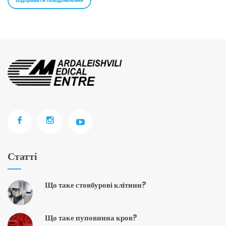
Статті
Що таке стовбурові клітини?
Що таке пуповинна кров?