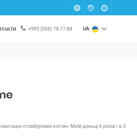
UA
НТАКТИ
+995 (558) 78-77-88
ime
нтацію стовбурових клітин. Моїй доньці 6 років і в 3