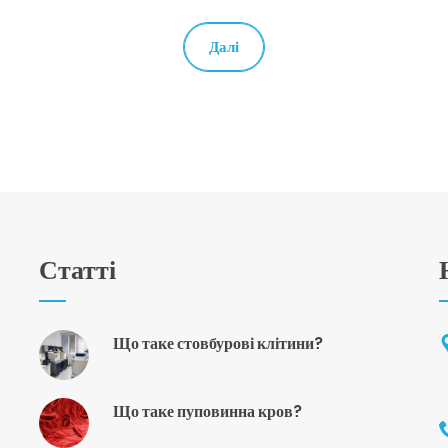
Далі
Статті
Що таке стовбурові клітини?
Що таке пуповинна кров?