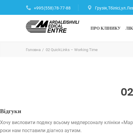
+995 (558) 78-77-88
Грузія, Тбілісі, ул.
ПРО КЛІНИКУ
ЛІ
Головна
02 QuickLinks – Working Time
02
Відгуки
Хочу висловити подяку всьому медперсоналу клініки «Марда
роки нам поставили діагноз аутизм.