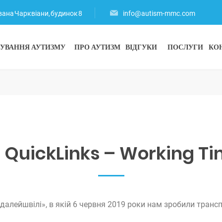
Левана Чарквіани, будинок 8
info@autism-mmc.com
КУВАННЯ АУТИЗМУ
ПРО АУТИЗМ
ВІДГУКИ
ПОСЛУГИ
КО
 QuickLinks – Working T
лейшвілі», в якій 6 червня 2019 роки нам зробили транспла